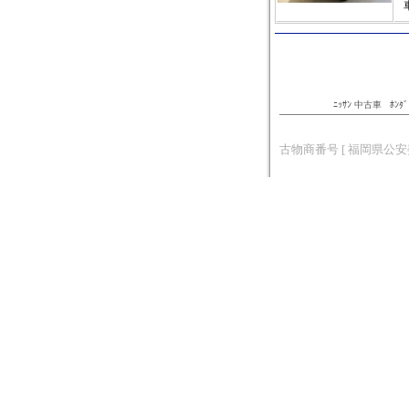
ﾆｯｻﾝ 中古車
ﾎﾝﾀ
古物商番号 [ 福岡県公安委員