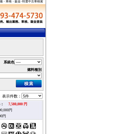
取･整備・車検・鈑金･特選中古車検索
系統色
燃料種別
表示件数：
込)：
7,580,000 円
0,000円
00円