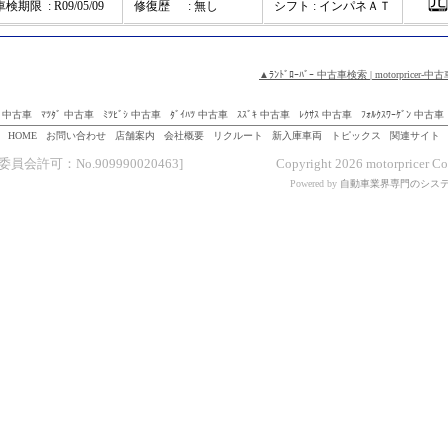
車検期限
: R09/05/09
修復歴
: 無し
シフト : インパネＡＴ
▲ﾗﾝﾄﾞﾛｰﾊﾞｰ 中古車検索 | motorpric
ﾞ 中古車
ﾏﾂﾀﾞ 中古車
ﾐﾂﾋﾞｼ 中古車
ﾀﾞｲﾊﾂ 中古車
ｽｽﾞｷ 中古車
ﾚｸｻｽ 中古車
ﾌｫﾙｸｽﾜｰｹﾞﾝ 中古車
HOME
お問い合わせ
店舗案内
会社概要
リクルート
新入庫車両
トピックス
関連サイト
会許可：No.909990020463]
Copyright 2026 motorpricer Co.
Powered by
自動車業界専門のシス