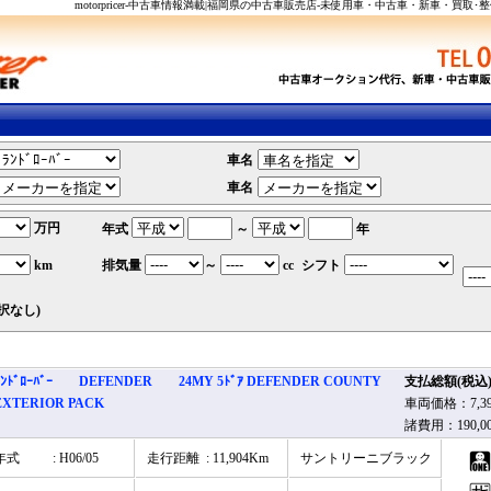
motorpricer-中古車情報満載|福岡県の中古車販売店-未使用車・中古車・新車・買
車名
車名
万円
年式
～
年
km
排気量
～
cc
シフト
択なし)
ﾗﾝﾄﾞﾛｰﾊﾞｰ DEFENDER 24MY 5ﾄﾞｱ DEFENDER COUNTY
支払総額(税
EXTERIOR PACK
車両価格：7,39
諸費用：190,0
年式
: H06/05
走行距離
: 11,904Km
サントリーニブラック