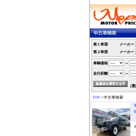
第１希望
メーカー
第２希望
メーカー
車輌価格
～
走行距離
～
(選
TOP
> 中古車検索