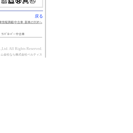
戻る
er‐中古車情報満載|中古車･新車のTOPへ
ﾗﾝﾄﾞﾛｰﾊﾞｰ 中古車
,Ltd. All Rights Reserved.
テム会社なら株式会社ベルティス