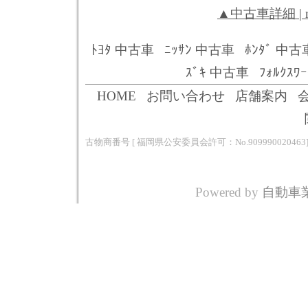
▲中古車詳細 | 
ﾄﾖﾀ 中古車
ﾆｯｻﾝ 中古車
ﾎﾝﾀﾞ 中古
ｽﾞｷ 中古車
ﾌｫﾙｸｽﾜ
HOME
お問い合わせ
店舗案内
古物商番号 [ 福岡県公安委員会許可：No.909990020463
Powered by
自動車