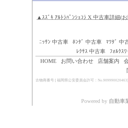
▲ｽｽﾞｷ ｱﾙﾄﾗﾊﾟﾝｼｮｺﾗ X 中古車詳細(お問
ﾆｯｻﾝ 中古車
ﾎﾝﾀﾞ 中古車
ﾏﾂﾀﾞ 中
ﾚｸｻｽ 中古車
ﾌｫﾙｸｽ
HOME
お問い合わせ
店舗案内
古物商番号 [ 福岡県公安委員会許可：No.909990020463
Powered by
自動車