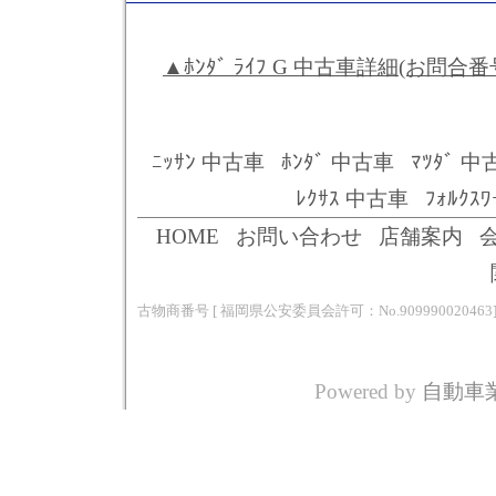
▲ﾎﾝﾀﾞ ﾗｲﾌ G 中古車詳細(お問合番号:0
ﾆｯｻﾝ 中古車
ﾎﾝﾀﾞ 中古車
ﾏﾂﾀﾞ 中
ﾚｸｻｽ 中古車
ﾌｫﾙｸｽ
HOME
お問い合わせ
店舗案内
古物商番号 [ 福岡県公安委員会許可：No.909990020463
Powered by
自動車